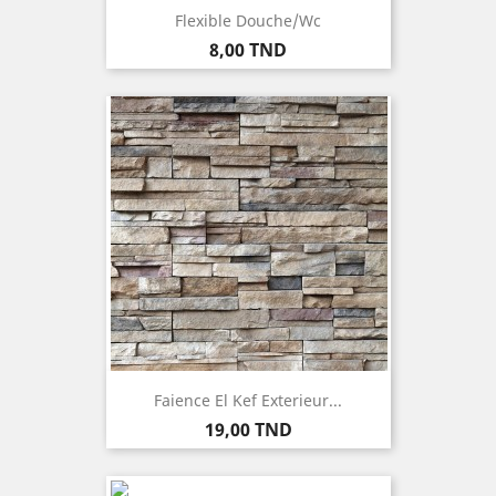
Flexible Douche/wc
Prix
8,00 TND
Faience El Kef Exterieur...
Prix
19,00 TND