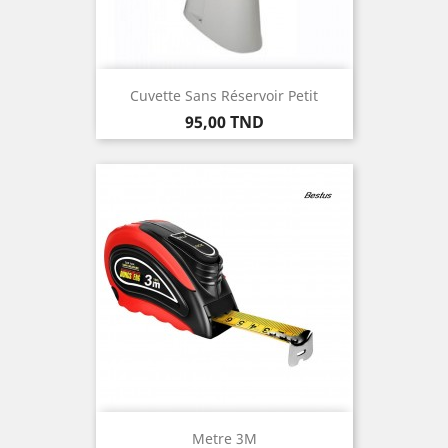
Cuvette Sans Réservoir Petit
Prix
95,00 TND
Metre 3M