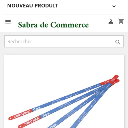
NOUVEAU PRODUIT

shopping_cart


