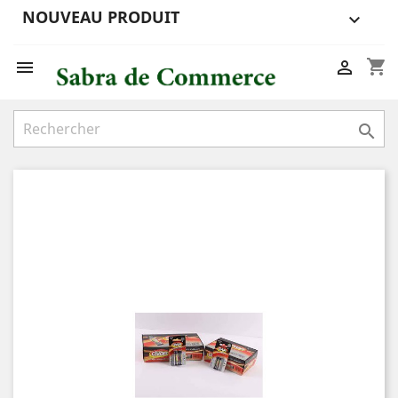
NOUVEAU PRODUIT

shopping_cart


