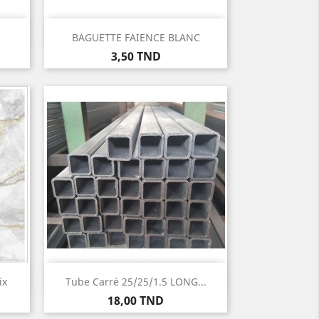
Aperçu rapide

.
BAGUETTE FAIENCE BLANC
Prix
3,50 TND
Aperçu rapide

ix
Tube Carré 25/25/1.5 LONG...
Prix
18,00 TND