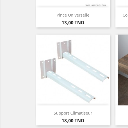
Aperçu rapide

Pince Universelle
Co
Prix
13,00 TND
Aperçu rapide

Support Climatiseur
Prix
18,00 TND