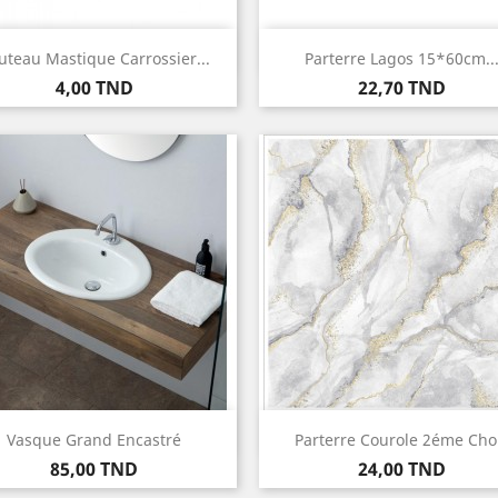
Aperçu rapide
Aperçu rapide


uteau Mastique Carrossier...
Parterre Lagos 15*60cm..
Prix
Prix
4,00 TND
22,70 TND
Aperçu rapide
Aperçu rapide


Vasque Grand Encastré
Parterre Courole 2éme Cho
Prix
Prix
85,00 TND
24,00 TND