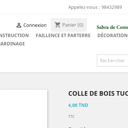
Appelez-nous :
98432989
shopping_cart

Panier
(0)
Connexion
ONSTRUCTION
FAILLENCE ET PARTERRE
DÉCORATION
JARDINAGE
COLLE DE BOIS TU
4,00 TND
TTC