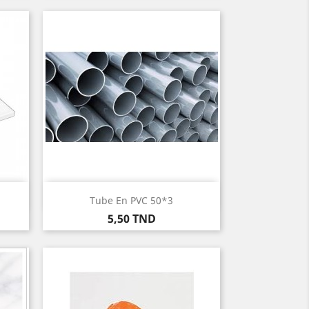
Aperçu rapide

Tube En PVC 50*3
Prix
5,50 TND