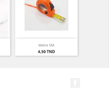
Aperçu rapide

Metre 5M
Prix
4,50 TND
Facebook