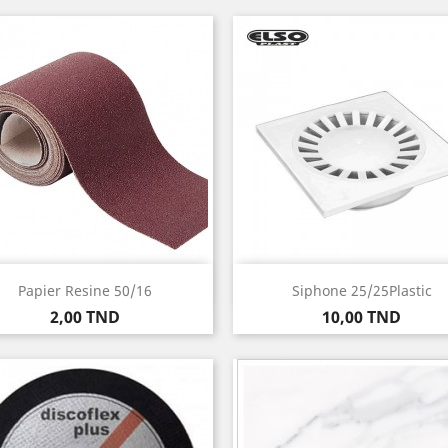
Aperçu rapide
Aperçu rapide


Papier Resine 50/16
Siphone 25/25Plastic
Prix
Prix
2,00 TND
10,00 TND