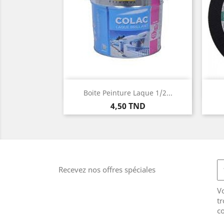
Aperçu rapide

Boite Peinture Laque 1/2...
Prix
4,50 TND
Recevez nos offres spéciales
V
tr
co