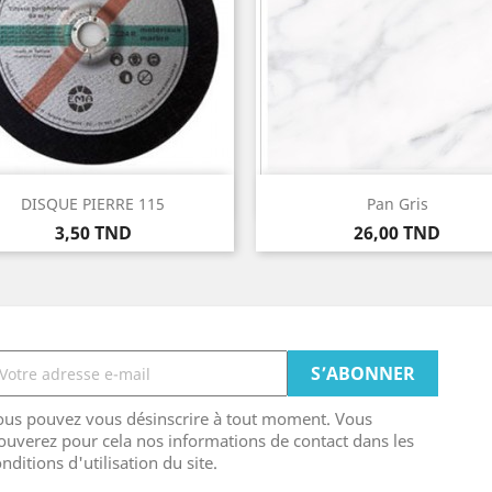
Aperçu rapide
Aperçu rapide


DISQUE PIERRE 115
Pan Gris
Prix
Prix
3,50 TND
26,00 TND
ous pouvez vous désinscrire à tout moment. Vous
ouverez pour cela nos informations de contact dans les
nditions d'utilisation du site.