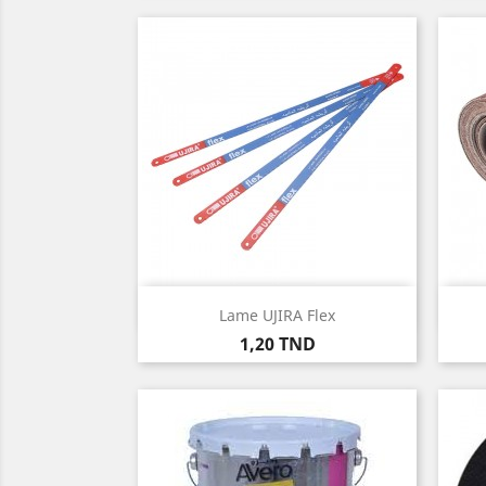
Aperçu rapide

Lame UJIRA Flex
Prix
1,20 TND