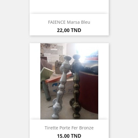
FAIENCE Marsa Bleu
Prix
22,00 TND
Tirette Porte Fer Bronze
Prix
15,00 TND